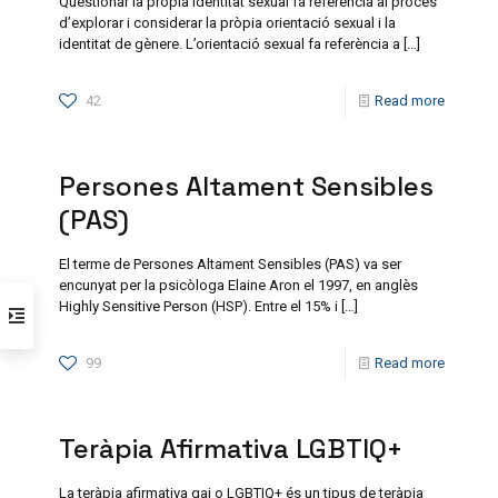
Qüestionar la pròpia identitat sexual fa referència al procés
d’explorar i considerar la pròpia orientació sexual i la
identitat de gènere. L’orientació sexual fa referència a
[…]
42
Read more
Persones Altament Sensibles
(PAS)
El terme de Persones Altament Sensibles (PAS) va ser
encunyat per la psicòloga Elaine Aron el 1997, en anglès
Highly Sensitive Person (HSP). Entre el 15% i
[…]
99
Read more
Teràpia Afirmativa LGBTIQ+
La teràpia afirmativa gai o LGBTIQ+ és un tipus de teràpia