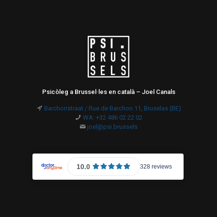
Psicòleg a Brussel·les en català – Joel Canals
Barchonstraat / Rue de Barchon 11, Bruselas (BE)
WA: +32 486 02 22 02
joel@psi.brussels