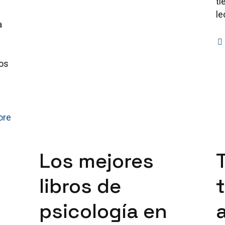
ti
le
a
e
os
ore
Los mejores
libros de
psicología en