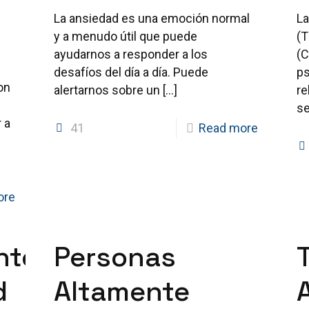
La ansiedad es una emoción normal
La
y a menudo útil que puede
(T
ayudarnos a responder a los
(C
desafíos del día a día. Puede
ps
on
alertarnos sobre un
[…]
re
se
 a
41
Read more
ore
nto
Personas
d
Altamente