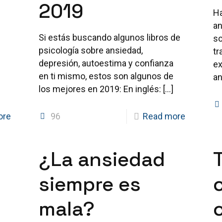
2019
Ha
an
Si estás buscando algunos libros de
so
psicología sobre ansiedad,
tr
depresión, autoestima y confianza
ex
s
en ti mismo, estos son algunos de
a
los mejores en 2019: En inglés:
[…]
ore
96
Read more
¿La ansiedad
siempre es
mala?