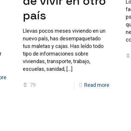
de vivir en otro
Lo
fa
país
ps
qu
Llevas pocos meses viviendo en un
ne
nuevo país, has desempaquetado
co
tus maletas y cajas. Has leído todo
r
tipo de informaciones sobre
viviendas, transporte, trabajo,
escuelas, sanidad,
[…]
ore
79
Read more