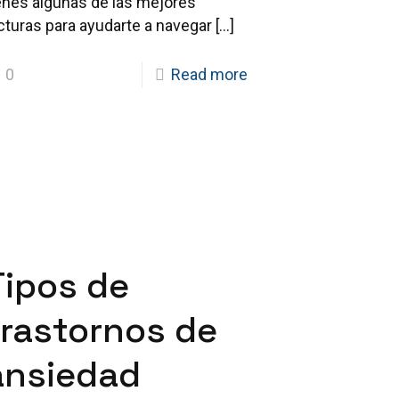
enes algunas de las mejores
cturas para ayudarte a navegar
[…]
0
Read more
Tipos de
trastornos de
ansiedad