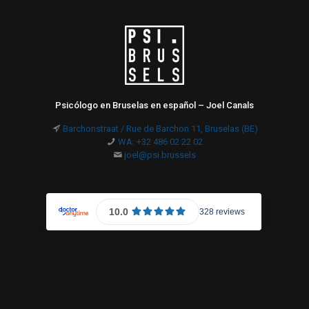
Psicólogo en Bruselas en español – Joel Canals
Barchonstraat / Rue de Barchon 11, Bruselas (BE)
WA: +32 486 02 22 02
joel@psi.brussels