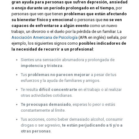
gran ayuda para personas que sufren depresión, ansiedad
o enojo durante un período prolongado en el tiempo
, por
personas que ven que tienen
problemas que están afectando
su bienestar físico y emocional
o personas que
no se ven
capaces de enfrentarse a algún evento
como un nuevo
trabajo, un divorcio o el duelo por la pérdida de un familiar. La
Asociación Americana de Psicología
(APA en inglés) señala, por
ejemplo, los siguientes signos como
posibles indicadores de
la necesidad de recurrir a un profesional
:
Sientes una sensación abrumadora y prolongada de
impotencia y tristeza
.
Tus
problemas no parecen mejorar
a pesar de tus
esfuerzos y la ayuda de familiares y amigos.
Te resulta
difícil concentrarte
en el trabajo o al realizar
otras actividades cotidianas.
Te preocupas demasiado
, esperas lo peor o estás
constantemente al límite.
Tus acciones, como beber demasiado alcohol, consumir
drogas o ser agresivo,
te están perjudicando a ti y/o a
otras personas
.